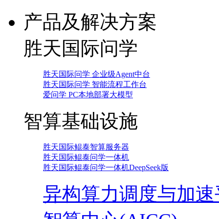
产品及解决方案
胜天国际问学
胜天国际问学 企业级Agent中台
胜天国际问学 智能流程工作台
爱问学 PC本地部署大模型
智算基础设施
胜天国际鲲泰智算服务器
胜天国际鲲泰问学一体机
胜天国际鲲泰问学一体机DeepSeek版
异构算力调度与加速