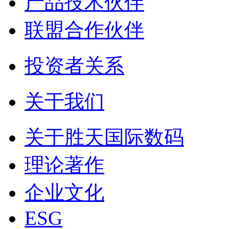
产品技术伙伴
联盟合作伙伴
投资者关系
关于我们
关于胜天国际数码
理论著作
企业文化
ESG