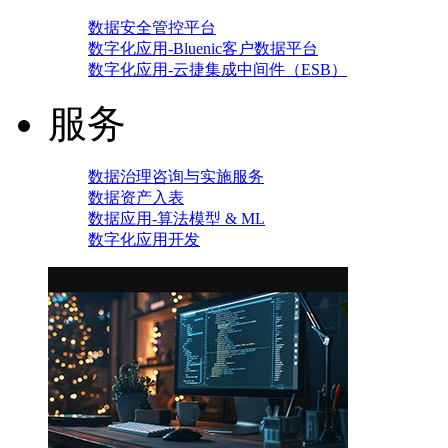
数据安全管控平台
数字化应用-Bluenic客户数据平台
数字化应用-云捷集成中间件（ESB）
服务
数据治理咨询与实施服务
数据资产入表
数据应用-算法模型 & ML
数字化应用开发