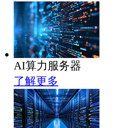
AI算力服务器
了解更多