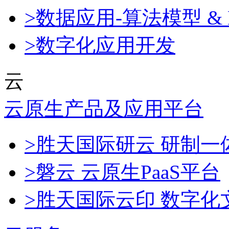
>数据应用-算法模型 & 
>数字化应用开发
云
云原生产品及应用平台
>胜天国际研云 研制
>磐云 云原生PaaS平台
>胜天国际云印 数字化