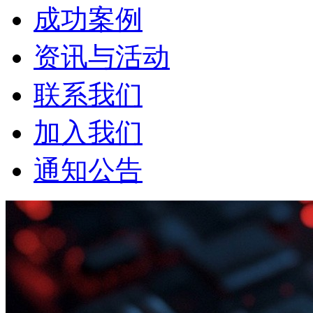
成功案例
资讯与活动
联系我们
加入我们
通知公告