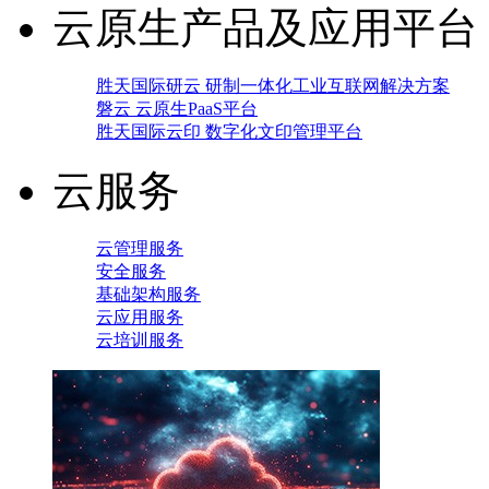
云原生产品及应用平台
胜天国际研云 研制一体化工业互联网解决方案
磐云 云原生PaaS平台
胜天国际云印 数字化文印管理平台
云服务
云管理服务
安全服务
基础架构服务
云应用服务
云培训服务