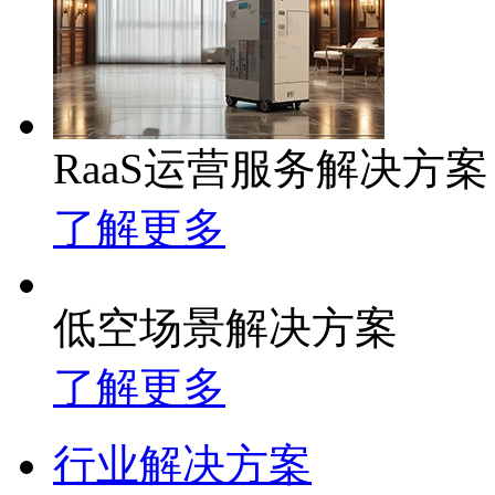
RaaS运营服务解决方案
了解更多
低空场景解决方案
了解更多
行业解决方案