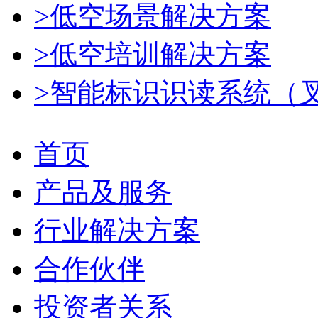
>低空场景解决方案
>低空培训解决方案
>智能标识识读系统（
首页
产品及服务
行业解决方案
合作伙伴
投资者关系