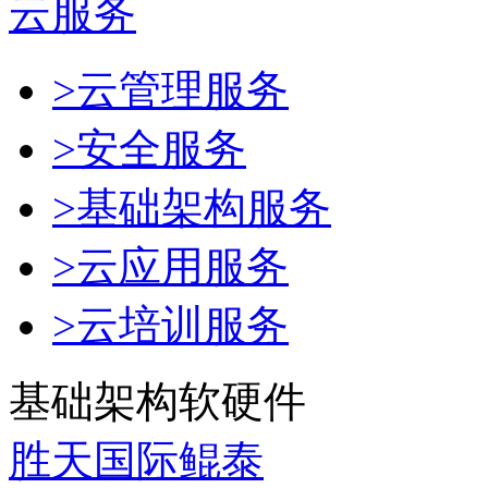
云服务
>云管理服务
>安全服务
>基础架构服务
>云应用服务
>云培训服务
基础架构软硬件
胜天国际鲲泰